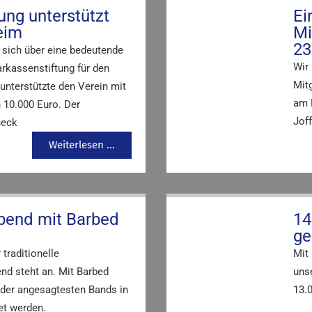
ung unterstützt
Ei
eim
Mi
23
 sich über eine bedeutende
Wir 
arkassenstiftung für den
Mit
unterstützte den Verein mit
am 
 10.000 Euro. Der
Joff
heck
Weiterlesen ...
abend mit Barbed
14
ge
 traditionelle
Mit
nd steht an. Mit Barbed
uns
 der angesagtesten Bands in
13.
et werden.