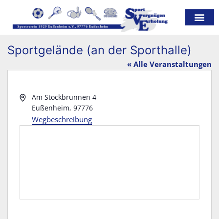
Sportgelände (an der Sporthalle)
« Alle Veranstaltungen
A
Am Stockbrunnen 4
d
Eußenheim
,
97776
r
Wegbeschreibung
e
s
s
e