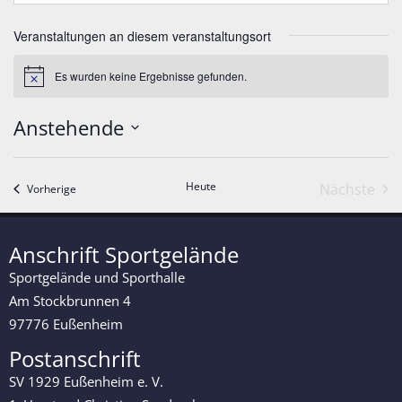
Veranstaltungen an diesem veranstaltungsort
Es wurden keine Ergebnisse gefunden.
H
i
n
Anstehende
w
e
D
i
a
s
t
Heute
Ver
Nächste
u
Veranstaltungen
Vorherige
m
w
ä
h
Anschrift Sportgelände
l
e
Sportgelände und Sporthalle
n
.
Am Stockbrunnen 4
97776 Eußenheim
Postanschrift
SV 1929 Eußenheim e. V.